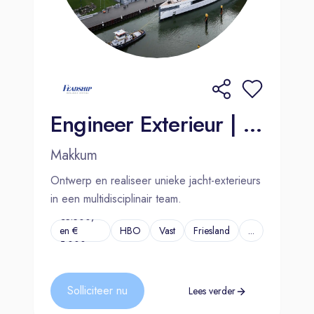
Engineer Exterieur | Makkum
Makkum
Ontwerp en realiseer unieke jacht-exterieurs
in een multidisciplinair team.
€3.500,-
en €
HBO
Vast
Friesland
...
5.000,-
Solliciteer nu
Lees verder