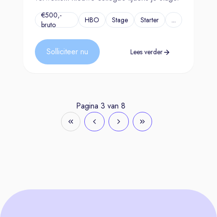
€500,-
HBO
Stage
Starter
...
bruto
Solliciteer nu
Lees verder
Pagina
3
van
8