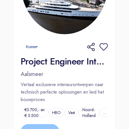
Project Engineer Interieur | Aalsmeer
Aalsmeer
Vertaal exclusieve interieurontwerpen naar
technisch perfecte oplossingen en leid het
bouwproces.
€3.700,- en
Noord-
HBO
Vast
...
€ 5.500
Holland