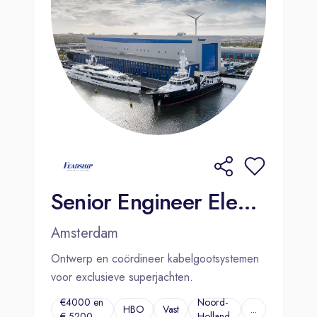
Senior Engineer Electrical | Amsterdam
Amsterdam
Ontwerp en coördineer kabelgootsystemen
voor exclusieve superjachten.
€4000 en
Noord-
HBO
Vast
...
€ 5200.
Holland