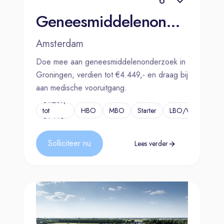
Geneesmiddelenonderzoek AC3582-0006-GRQ-C (Vergoeding van tot €4.449,-)
Amsterdam
Doe mee aan geneesmiddelenonderzoek in
Groningen, verdien tot €4.449,- en draag bij
aan medische vooruitgang.
€4.207,-
tot
HBO
MBO
Starter
LBO/VMBO
...
€4.449,-
Solliciteer nu
Lees verder