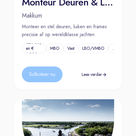
Monteur Deuren & Luiken | Makkum
Makkum
Monteer en stel deuren, luiken en frames
precisie af op wereldklasse jachten.
€2.900,-
en €
MBO
Vast
LBO/VMBO
...
4.000,-
Solliciteer nu
Lees verder