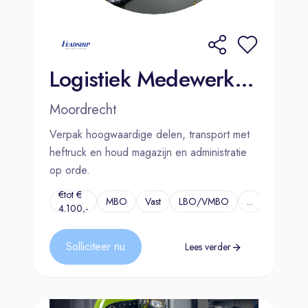
Logistiek Medewerker - Dutch speaking | Moordrecht
Moordrecht
Verpak hoogwaardige delen, transport met
heftruck en houd magazijn en administratie
op orde.
€tot €
MBO
Vast
LBO/VMBO
...
4.100,-
Solliciteer nu
Lees verder