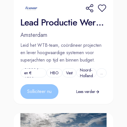
Lead Productie Werktuigbouw | Amsterdam | Rotterdam
Amsterdam
Leid het WTB-team, coördineer projecten
en lever hoogwaardige systemen voor
superjachten op tijd en binnen budget.
€4500 ,-
Noord-
en €
HBO
Vast
...
Holland
6500,-
Solliciteer nu
Lees verder