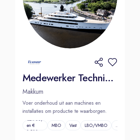
Medewerker Technische Dienst | Makkum
Makkum
Voer onderhoud uit aan machines en
installaties om productie te waarborgen.
€2.900,-
en €
MBO
Vast
LBO/VMBO
...
3.500,-