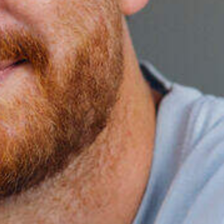
CV en b
vacature
sollicit
Upload je CV