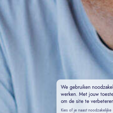
We gebruiken noodzakel
werken. Met jouw toest
om de site te verbetere
Kies of je naast noodzakelijke