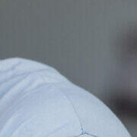
eheer al je
s, job-alerts en
aties op één plek.
Maak een succesvol CV