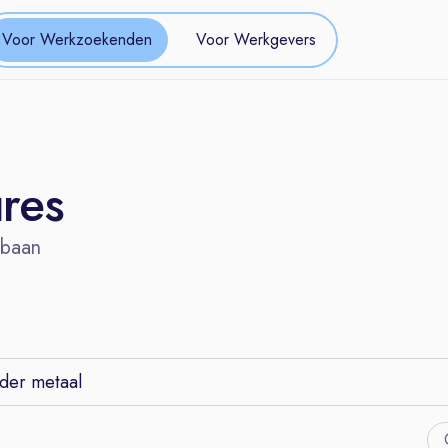
Voor Werkzoekenden
Voor Werkgevers
ures
 baan