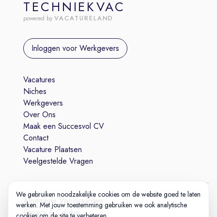
TECHNIEKVAC
VACATURELAND
powered by
Inloggen voor Werkgevers
Vacatures
Niches
Werkgevers
Over Ons
Maak een Succesvol CV
Contact
Vacature Plaatsen
Veelgestelde Vragen
We gebruiken noodzakelijke cookies om de website goed te laten
Algemene Voorwaarden
werken. Met jouw toestemming gebruiken we ook analytische
Privacy & Cookie
cookies om de site te verbeteren.