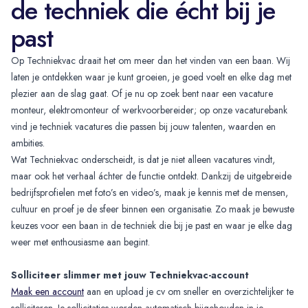
de techniek die écht bij je
past
Op Techniekvac draait het om meer dan het vinden van een baan. Wij
laten je ontdekken waar je kunt groeien, je goed voelt en elke dag met
plezier aan de slag gaat. Of je nu op zoek bent naar een vacature
monteur, elektromonteur of werkvoorbereider; op onze vacaturebank
vind je techniek vacatures die passen bij jouw talenten, waarden en
ambities.
Wat Techniekvac onderscheidt, is dat je niet alleen vacatures vindt,
maar ook het verhaal áchter de functie ontdekt. Dankzij de uitgebreide
bedrijfsprofielen met foto’s en video’s, maak je kennis met de mensen,
cultuur en proef je de sfeer binnen een organisatie. Zo maak je bewuste
keuzes voor een baan in de techniek die bij je past en waar je elke dag
weer met enthousiasme aan begint.
Solliciteer slimmer met jouw Techniekvac-account
Maak een account
aan en upload je cv om sneller en overzichtelijker te
solliciteren. Je sollicitaties worden automatisch bijgehouden in je