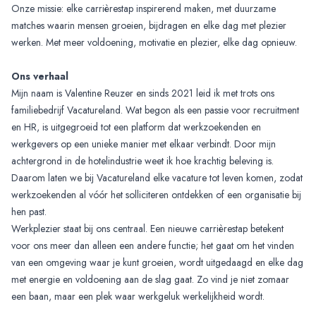
Onze missie: elke carrièrestap inspirerend maken, met duurzame
matches waarin mensen groeien, bijdragen en elke dag met plezier
werken. Met meer voldoening, motivatie en plezier, elke dag opnieuw.
Ons verhaal
Mijn naam is Valentine Reuzer en sinds 2021 leid ik met trots ons
familiebedrijf Vacatureland. Wat begon als een passie voor recruitment
en HR, is uitgegroeid tot een platform dat werkzoekenden en
werkgevers op een unieke manier met elkaar verbindt. Door mijn
achtergrond in de hotelindustrie weet ik hoe krachtig beleving is.
Daarom laten we bij Vacatureland elke vacature tot leven komen, zodat
werkzoekenden al vóór het solliciteren ontdekken of een organisatie bij
hen past.
Werkplezier staat bij ons centraal. Een nieuwe carrièrestap betekent
voor ons meer dan alleen een andere functie; het gaat om het vinden
van een omgeving waar je kunt groeien, wordt uitgedaagd en elke dag
met energie en voldoening aan de slag gaat. Zo vind je niet zomaar
een baan, maar een plek waar werkgeluk werkelijkheid wordt.