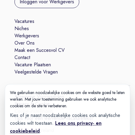
Inloggen voor Werkgevers
Vacatures
Niches
Werkgevers
Over Ons
Maak een Succesvol CV
Contact
Vacature Plaatsen
Veelgestelde Vragen
We gebruiken noodzakelijke cookies om de website goed te laten
Algemene Voorwaarden
werken. Met jouw toestemming gebruiken we ook analytische
Privacy & Cookie
cookies om de site te verbeteren.
Cookie-instellingen
Kies of je naast noodzakelijke cookies ook analytische
Tips voor een wervende vacaturetekst
cookies wilt toestaan.
Lees ons privacy- en
© 2025 Vacatureland
cookiebeleid
.