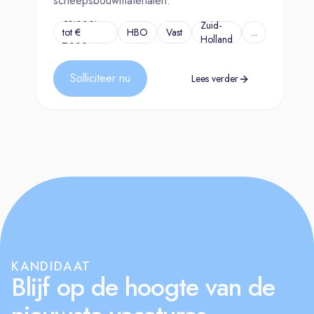
scheepsbouwmaterialen.
€5.000.-
Zuid-
tot €
HBO
Vast
...
Holland
7.000,-
Solliciteer nu
Lees verder
KANDIDAAT
Blijf op de hoogte van de