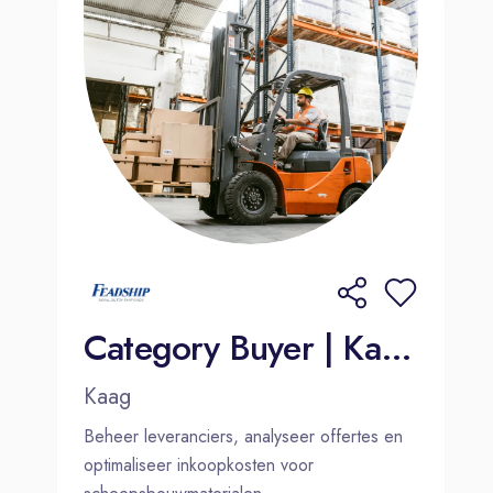
klanten. Voor deze functie is het
belangrijk dat jij:
In het bezit bent van rijbewijs C en
Code 95
Fysiek fit bent met een goede
conditie
Beschikt over eigen vervoer om ’s
ochtends vroeg naar ons moderne
wagenpark in Waalwijk te komen
Goed Nederlands spreekt en schrijft
Category Buyer | Kaag of Amsterdam
Kaag
Beheer leveranciers, analyseer offertes en
optimaliseer inkoopkosten voor