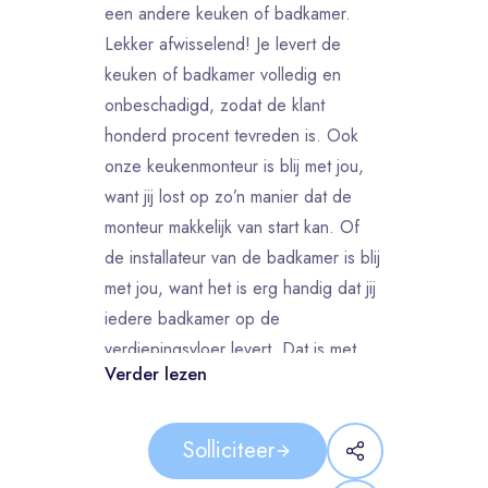
een andere keuken of badkamer.
Lekker afwisselend! Je levert de
keuken of badkamer volledig en
onbeschadigd, zodat de klant
honderd procent tevreden is. Ook
onze keukenmonteur is blij met jou,
want jij lost op zo’n manier dat de
monteur makkelijk van start kan. Of
de installateur van de badkamer is blij
met jou, want het is erg handig dat jij
iedere badkamer op de
verdiepingsvloer levert. Dat is met
Verder lezen
jouw spierballen gelukkig geen
probleem. Zijn alle keukens of
badkamers bezorgd, tevreden
Solliciteer
klanten? Op de terugreis naar