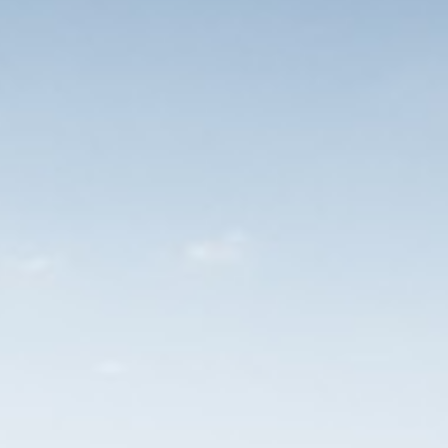
activiteiten zoals zomer-BBQ, sinterk
deelname sportactiviteiten zoals de
padeltoernooi, beachvolleybal, een 
Veel variatie en vrijheid tijdens je
Elke Feadship is custom built en kan 
altijd een stukje van jezelf in. Dat 
ook zeker een gevoel van trots. En d
we je kunnen bieden.
Hoe kom je bij ons aan boord?
Telefonische intake
Kennismakings-gesprek en even
Vervolggesprek motivatie en to
Aanbod