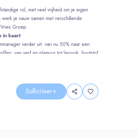
tandige rol, met veel vrijheid om je eigen
jk werk je nauw samen met verschillende
 Vries Groep.
n in kaart
fenmanager verder uit: van nu 50% naar een
offen; van verf en plamuur tot lasrook, houtstof
et collega-key users.
enregister
n van veilige werkwijzen per stof
 gevaarlijke stoffen
Solliciteer
vloer. Je stelt duidelijke werkinstructies op,
n en denkt mee over maatregelen zoals
n om de arbeidshygiënische strategie toe te