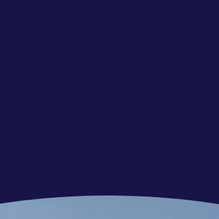
ij voorkeur een opleiding richting
 chemie.
fen en begrijpt hoe blootstelling werkt;
eving, zoals industrie of petrochemie (pré), en
t wordt.
ng rondom gevaarlijke stoffen of maakt je dit
ig en kunt grote hoeveelheden informatie
werk en zorgt dat zaken worden afgerond.
de collega’s en locaties en weet informatie
makkelijk met systemen zoals Stoffenmanager of