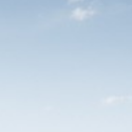
laasfeest, kerstviering, bowlen, bingo,
 damtotdam-loop, mudmasters, een
nieuwsjaarduik en nog veel meer.
 werkzaamheden.
niet bestaan zonder jouw bijdrage. Er zit dus
geeft een gevoel van verantwoordelijkheid. Maar
at is misschien nog wel het belangrijkste dat
tueel rondleiding/ meelopen
ekomst