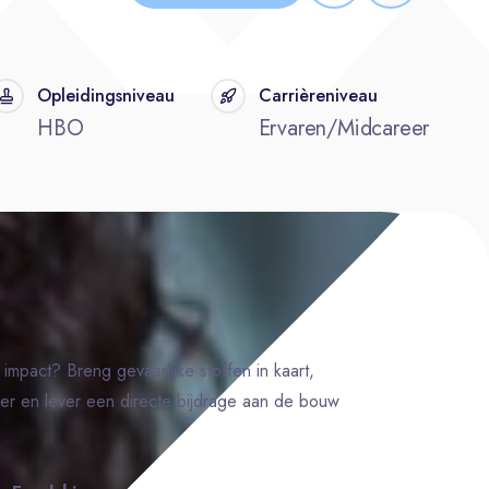
Opleidingsniveau
Carrièreniveau
HBO
Ervaren/Midcareer
impact? Breng gevaarlijke stoffen in kaart,
oer en lever een directe bijdrage aan de bouw