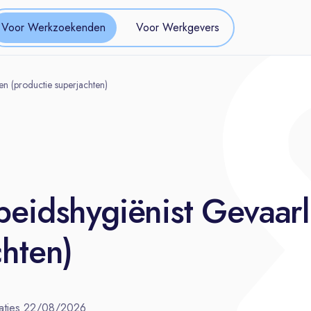
Voor Werkzoekenden
Voor Werkgevers
en (productie superjachten)
beidshygiënist Gevaarl
chten)
aties
22/08/2026