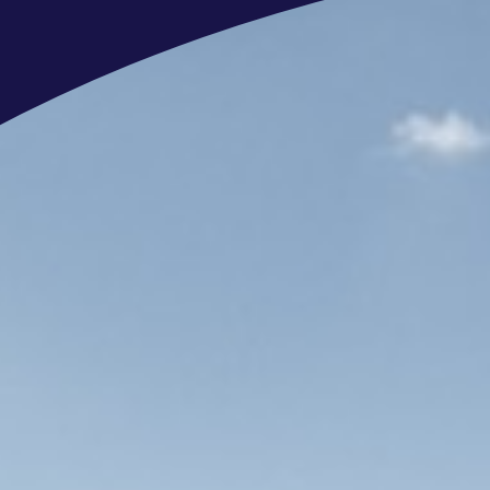
Je beheerst de Nederlandse en Enge
Ons aanbod
De jachten in aanbouw liggen op st
is dat!? Kijk
deze video
om een indru
Een goede beloning is meer dan een 
en een goede balans tussen werk en 
naar je zin hebt, hoe beter jouw bi
Een salaris tussen de €3500 en €450
40 vrije dagen per jaar bij een fullt
atv);
Ruime mogelijkheden om jezelf te on
opleidingen en cursussen;
Een werkweek van 32 tot 40 uur;
Reiskostenvergoeding van € 0,23 cen
Leuke collega’s en een actieve pers