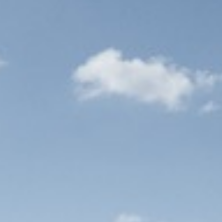
lse taal goed.
eenworp afstand van jouw werkplek. Hoe uniek
k te krijgen.
goed salaris. Voor ons zijn plezier in het werk
privé minstens zo belangrijk. Hoe meer jij het
jdrage aan onze projecten.
0 passend bij je kennis en ervaring;
ime dienstverband (27 vakantiedagen plus 13
twikkelen, bijvoorbeeld door het volgen van
t per kilometer;
oneelsvereniging die zorgt voor gezellige