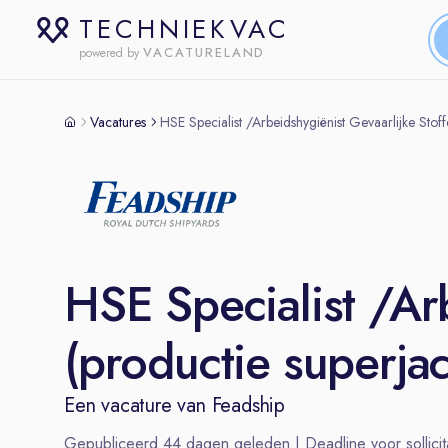
TECHNIEKVAC
VACATURELAND
powered by
Vacatures
HSE Specialist /Arbeidshygiënist Gevaarlijke Stoff
HSE Specialist /Ar
(productie superja
Een vacature van
Feadship
Gepubliceerd
44
dagen geleden | Deadline voor sollicit