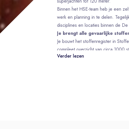
superjachten tot 120 meter.
Binnen het HSE-team heb je een zelfs
werk en planning in te delen. Tegeli
disciplines en locaties binnen de De
Je brengt alle gevaarlijke stoffe
Je bouwt het stoffenregister in Stof
compleet overzicht van circa 1000 st
Verder lezen
en chemische componenten, samen m
Opbouwen en beheren van het stoff
Beoordelen van risico’s en vastlegge
In kaart brengen van blootstelling aan
Van analyse naar praktijk
Je vertaalt jouw analyses naar de werk
adviseert over beschermingsmiddele
afzuiging of ventilatie.
Je werkt binnen het HSE domein same