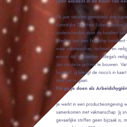
Jouw aandeel in de bouw van ee
Elk jaar verlaten gemiddeld drie su
Koninklijke De Vries Scheepsbouw. L
onderscheiden door de kwaliteit van 
Werken aan een Feadship betekent 
waar vakmanschap, techniek en veili
ervoor dat honderden collega’s veil
zijn om deze jachten te bouwen. Van v
houtstof: jij brengt de risico’s in ka
mee om te gaan.
Dit ga je doen als Arbeidshygiën
Je werkt in een productieomgeving w
samenkomen met vakmanschap. Jij sna
gevaarlijke stoffen geen bijzaak is, 