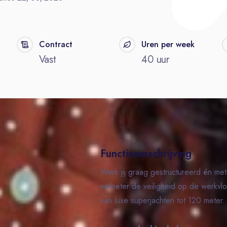
Contract
Uren per week
Vast
40 uur
Functieomschrijving
Werk jij graag gestructureerd én met 
verbeter de veiligheid op de werkvl
van luxe superjachten tot 120 meter.