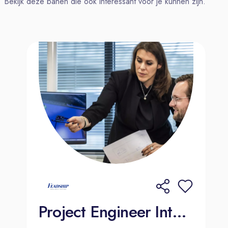
Bekijk deze banen die ook interessant voor je kunnen zijn.
Zelfstandig kunnen werken aan de
hand van tekeningen en stuklijsten
en een kraan kunnen bedienen, dus
veilig kunnen hijsen en verplaatsen
van lasten;
Veilige- en efficiënt werken;
Een gezonde werkmentaliteit: je komt
graag naar je werk, maar vind
je werk-privé balans ook belangrijk;.
Jouw vaardigheden:
Communiceren in het Nederlands en
Engels;
Je bent gericht op samenwerken.
Ons aanbod
Project Engineer Interieur | Moordrecht
Goede Arbeidsvoorwaarden: