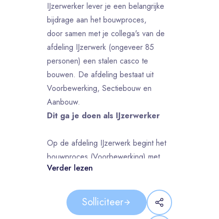
IJzerwerker lever je een belangrijke
bijdrage aan het bouwproces,
door samen met je collega's van de
afdeling IJzerwerk (ongeveer 85
personen) een stalen casco te
bouwen. De afdeling bestaat uit
Voorbewerking, Sectiebouw en
Aanbouw.
Dit ga je doen als IJzerwerker
Op de afdeling IJzerwerk begint het
bouwproces (Voorbewerking) met
Verder lezen
het samenstellen van kleine
onderdelen, deze worden
vervolgens samengesteld tot secties
Solliciteer
(blokken tot maximaal 100 ton). Deze