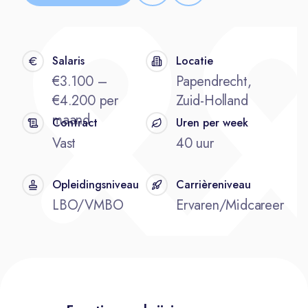
Salaris
Locatie
€3.100 –
Papendrecht,
€4.200 per
Zuid-Holland
maand
Contract
Uren per week
Vast
40 uur
Opleidingsniveau
Carrièreniveau
LBO/VMBO
Ervaren/Midcareer