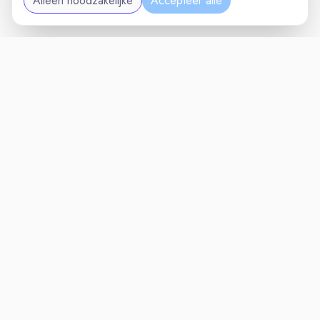
Alleen noodzakelijke
Accepteer alle
TECHNIEKVAC
VACATURELAND
powered by
Inloggen voor Werkgevers
Vacatures
Niches
Werkgevers
Over Ons