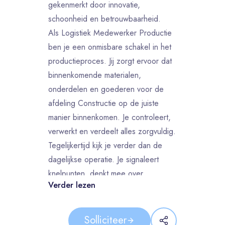
gekenmerkt door innovatie,
schoonheid en betrouwbaarheid.
Als Logistiek Medewerker Productie
ben je een onmisbare schakel in het
productieproces. Jij zorgt ervoor dat
binnenkomende materialen,
onderdelen en goederen voor de
afdeling Constructie op de juiste
manier binnenkomen. Je controleert,
verwerkt en verdeelt alles zorgvuldig.
Tegelijkertijd kijk je verder dan de
dagelijkse operatie. Je signaleert
knelpunten, denkt mee over
Verder lezen
verbeteringen en draagt actief bij aan
betere logistieke processen.
Binnen de afdeling Constructie krijg
Solliciteer