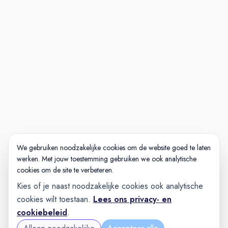
eventueel rondleiding/
meelopen
Vervolggesprek motivatie en
toekomst
Aanbod
Nog meer interessante
vacatures waar jouw
vakmanschap centraal staat
Wil jij meebouwen aan onze
superjachten? Bekijk ook onze
We gebruiken noodzakelijke cookies om de website goed te laten
werken. Met jouw toestemming gebruiken we ook analytische
andere vacatures.
cookies om de site te verbeteren.
Kies of je naast noodzakelijke cookies ook analytische
cookies wilt toestaan.
Lees ons privacy- en
cookiebeleid
.