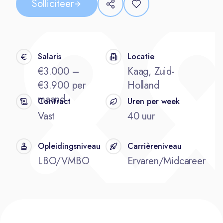
Solliciteer
Salaris
Locatie
€3.000 –
Kaag, Zuid-
€3.900 per
Holland
maand
Contract
Uren per week
Vast
40 uur
Opleidingsniveau
Carrièreniveau
LBO/VMBO
Ervaren/Midcareer