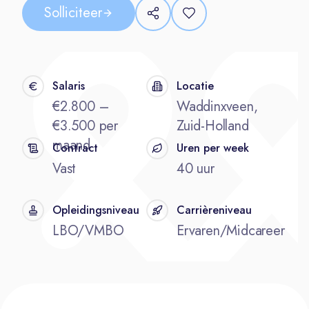
Solliciteer
Salaris
Locatie
€2.800 –
Waddinxveen,
€3.500 per
Zuid-Holland
maand
Contract
Uren per week
Vast
40 uur
Opleidingsniveau
Carrièreniveau
LBO/VMBO
Ervaren/Midcareer