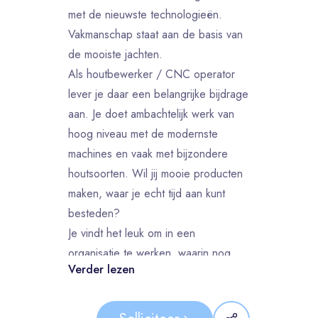
met de nieuwste technologieën.
Vakmanschap staat aan de basis van
de mooiste jachten.
Als houtbewerker / CNC operator
lever je daar een belangrijke bijdrage
aan. Je doet ambachtelijk werk van
hoog niveau met de modernste
machines en vaak met bijzondere
houtsoorten. Wil jij mooie producten
maken, waar je echt tijd aan kunt
besteden?
Je vindt het leuk om in een
organisatie te werken, waarin nog
Verder lezen
niet alle kaders zijn uitgewerkt en je
mee kunt denken en meedoen in
verbetertrajecten. We werken