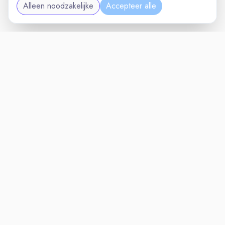
Alleen noodzakelijke
Accepteer alle
TECHNIEKVAC
VACATURELAND
powered by
Inloggen voor Werkgevers
Vacatures
Niches
Werkgevers