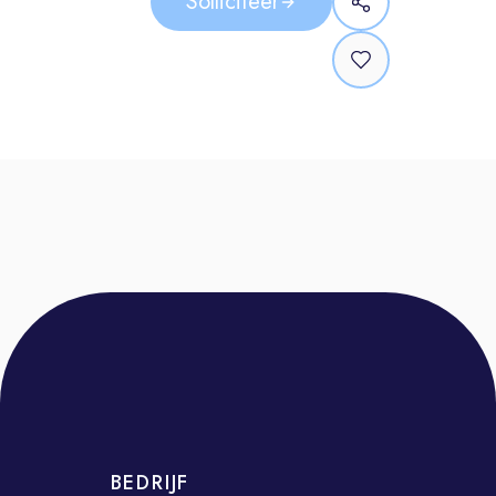
Solliciteer
Kom jij aan boord bij Feadship,
in deze sleutelrol binnen de
wereldtop van full-custom
superjachtbouw?
Dit ga je doen als Manager
Studio De Voogt
Als Manager Studio ben jij integraal
verantwoordelijk voor de aansturing,
ontwikkeling en resultaten van onze
Studio. En je maakt deel uit van het
Management Team van De Voogt
Naval Architects. Je rapporteert aan
de Managing Director.
BEDRIJF