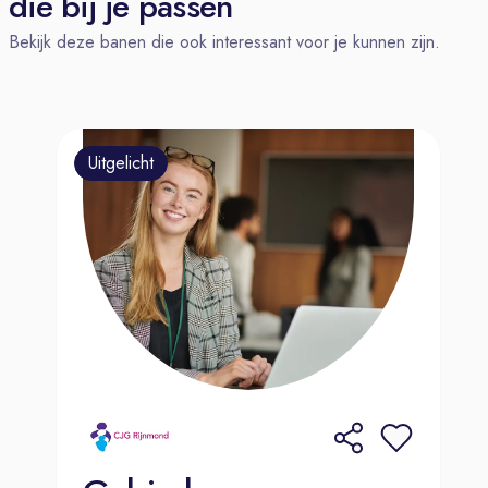
die bij je passen
functioneren van de Studio. In nauwe
Bekijk deze banen die ook interessant voor je kunnen zijn.
samenwerking met de Principal
Design stuur je de ontwerpkoers van
de Studio en veranker je deze
naadloos in de organisatie, mensen
Uitgelicht
en processen.
In deze rol bouw je aan een Studio
die de standaard zet binnen de
wereldwijze superjachtbouw, met de
volgende resultaatgebieden:
Realisatie
afdelingsdoelstellingen
Realiseert de doelstellingen van de
Studio in lijn met de