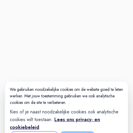
jachtbouw of aanverwante
engineering omgeving is een sterke
pré;
Je beheerst de Engelse taal in woord
en geschrift, het is een pré als je
(vloeiend) Nederlands spreekt.
Wat jou kenmerkt:
Leiderschap en teamontwikkeling: je
geeft richting, ontwikkelt mensen en
bouwt aan een sterk en
toekomstbestendig team;
We gebruiken noodzakelijke cookies om de website goed te laten
werken. Met jouw toestemming gebruiken we ook analytische
Resultaatgerichtheid: je stelt heldere
cookies om de site te verbeteren.
doelen en realiseert deze, met oog
Kies of je naast noodzakelijke cookies ook analytische
voor kwaliteit, voortgang en
cookies wilt toestaan.
Lees ons privacy- en
continuïteit;
cookiebeleid
.
Strategisch en operationeel