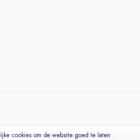
ijke cookies om de website goed te laten
Vacatures
Niches
Werkgevers
Over Ons
Maak een Suc