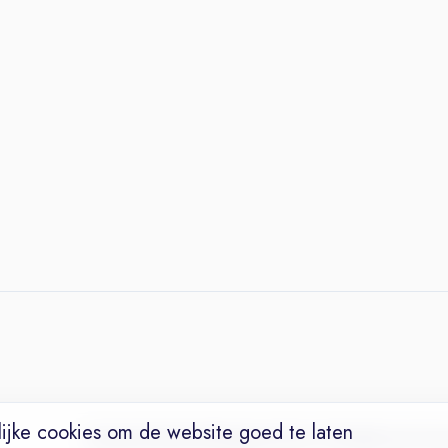
ijke cookies om de website goed te laten
Vacatures
Niches
Werkgevers
Over Ons
Maak een Suc