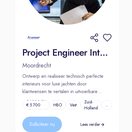
Project Engineer Interieur | Moordrecht
Moordrecht
Ontwerp en realiseer technisch perfecte
interieurs voor luxe jachten door
klantwensen te vertalen in uitvoerbare
oplossingen.
€4.000 en
Zuid-
€ 5.700
HBO
Vast
...
Holland
p/m
Solliciteer nu
Lees verder