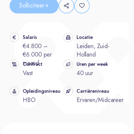
Solliciteer
Salaris
Locatie
€4.800 –
Leiden, Zuid-
€6.000 per
Holland
maand
Contract
Uren per week
Vast
40 uur
Opleidingsniveau
Carrièreniveau
HBO
Ervaren/Midcareer