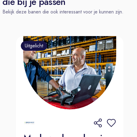
die bij je passen
met sales is een sterke pré
Bekijk deze banen die ook interessant voor je kunnen zijn.
Ons aanbod
Salaris € 4.800,- - € 6.000,- (CAO
Metalektro)
Uitgelicht
Reiskosten- en pensioenregeling,
laptop, iPhone
40 vakantiedagen
Een werkomgeving waarin veiligheid
voorop en samenwerking centraal
staat. Zo zorgen we samen voor het
beste resultaat en een prettige sfeer.
Hoe kom je bij ons aan boord?