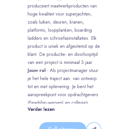
produceert maatwerkproducten van
hoge kwaliteit voor superjachten,
zoals luiken, deuren, kranen,
platforms, loopplanken, boarding
ladders en schroefasinstallaties. Elk
product is uniek en afgestemd op de
klant. De productie- en doorlooptijd
van een project is minimaal 3 jaar.
Jouw rol
- Als projectmanager stuur
je het hele traject aan: van ontwerp
tot en met oplevering. Je bent het
aanspreekpunt voor opdrachtgevers
(Feadship-werven) en collega’s,
Verder lezen
organiseert project overleggen en
bewaakt voortgang, kwaliteit,
veiligheid, kosten en