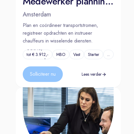
Medewerker planning & dispatch Amsterdam
Telefonische intake
Amsterdam
Kennismakings-gesprek en
eventueel rondleiding/
Plan en coördineer transportstromen,
meelopen
registreer opdrachten en instrueer
Vervolggesprek motivatie en
chauffeurs in wisselende diensten.
toekomst
€ 3.048,-
tot € 3.912,-
MBO
Vast
Starter
...
Aanbod
per maand
Nog meer interessante
vacatures waar jouw
Solliciteer nu
Lees verder
vakmanschap centraal staat
Wil jij meebouwen aan onze
superjachten? Bekijk ook onze
andere vacatures.