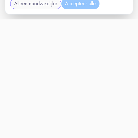
Alleen noodzakelijke
Accepteer alle
TECHNIEKVAC
VACATURELAND
powered by
Inloggen voor Werkgevers
Vacatures
Niches
Werkgevers