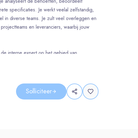
. Je analyseert de behoeften, beoordeelt
te specificaties. Je werkt veelal zelfstandig,
l in diverse teams. Je zult veel overleggen en
projectteams en leveranciers, waarbij jouw
 de interne expert op het gebied van
's (Hydraulic Power Units) en de integratie
lt Request For Quotations (RFQ's) op en maakt
rs, waarbij je een effectieve informatiestroom
Solliciteer
neering en leveranciers over de beste
draulische systemen en wellnessvoorzieningen,
nderlinge afhankelijkheden.
afnames en coördineert de integratie en het