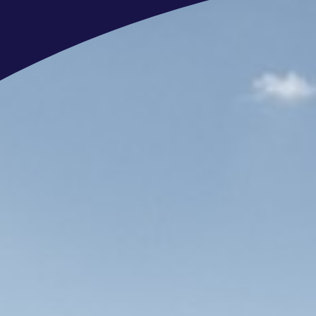
Flexibiliteit
: Werk met flexibele wer
leidinggevende.
Plezier met collega’s
: Een actieve
activiteiten zoals een sloepentocht,
Persoonlijke groei
: Toegang tot v
Academie, zodat je kunt blijven groe
Hybride werken
: Werk deels vanui
locaties.
Sluit je aan bij ons team en erv
superjachten bij Royal Van Lent 
Hoe kom je bij ons aan boord?
Telefonische intake
Kennismakings-gesprek en even