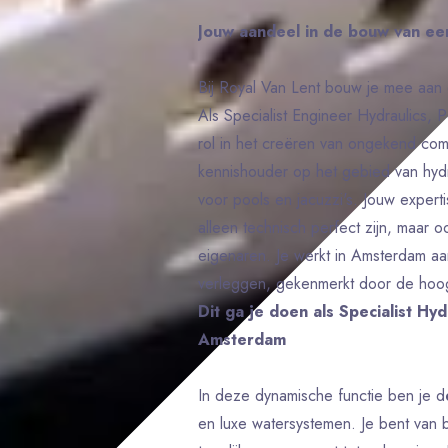
Jouw aandeel in de bouw van ee
Bij Royal Van Lent bouw je mee aan 
Als Specialist Engineer Hydraulics, 
rol in het creëren van ongekend comf
kennishouder op het gebied van hydra
voor pools en jacuzzi's. Jouw expert
alleen technisch perfect zijn, maar 
eigenaren. Je werkt in Amsterdam a
verleggen, gekenmerkt door de hoogs
Dit ga je doen als Specialist Hyd
Amsterdam
In deze dynamische functie ben je dé
en luxe watersystemen. Je bent van 