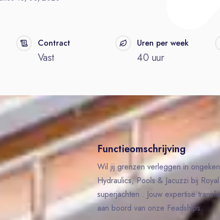
Contract
Uren per week
Vast
40 uur
Functieomschrijving
Wil jij grenzen verleggen in ongeken
Hydraulics, Pools & Jacuzzi bij Roy
superjachten . Jouw expertise transf
aan boord van onze Feadships.