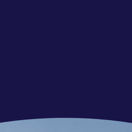
s een pre.
at jij niet alleen floreert in je carrière, maar
 tussen werk en privé. Daarom hebben we een
amengesteld:
maximaal € 6000.
ct met uitzicht op een vast dienstverband.
ienstverband ontvang je maar liefst 40 vrije dagen
V-dagen).
vakantiegeld ontvang je een
 tot 2027.
winstuitkering (conditioneel).
solide pensioenregeling via PME en een
voor aanvullende pakketten.
r kilometer, op basis van je woon-werkafstand.