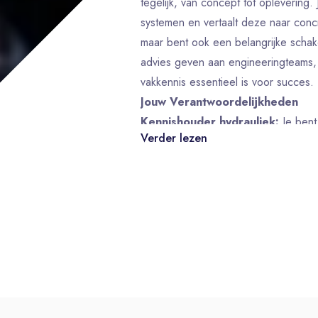
tegelijk, van concept tot oplevering
systemen en vertaalt deze naar concre
maar bent ook een belangrijke schake
advies geven aan engineeringteams, 
vakkennis essentieel is voor succes.
Jouw Verantwoordelijkheden
Kennishouder hydrauliek:
Je bent
Verder lezen
hydraulische systemen, inclusief HPU
hiervan in het exterieur van de jacht.
Leveranciersmanagement:
Je ste
weloverwogen keuzes voor leverancie
waarborgt.
Adviserende rol:
Je adviseert engi
oplossingen en de integratie van hy
rekening houdend met de complexe o
Integratie en testen:
Je begeleidt 