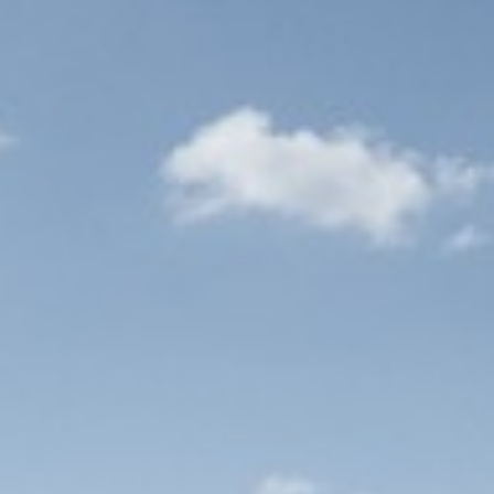
ktijden, afgestemd in overleg met je
 personeelsvereniging die zorgt voor gezellige
 zomer-BBQ, sinterklaasfeest of pubquiz.
olop opleidingsmogelijkheden via de Feadship
ien.
t huis en deels op een van onze prachtige
aar de unieke sfeer van werken aan
Shipyard!
tueel rondleiding/ meelopen