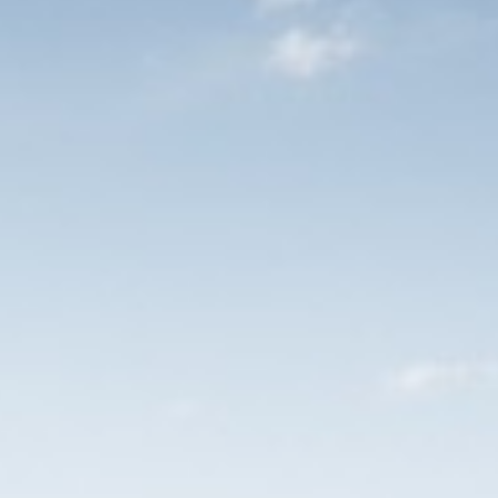
ekomst
s waar jouw vakmanschap centraal staat
chten? Bekijk ook onze andere vacatures.