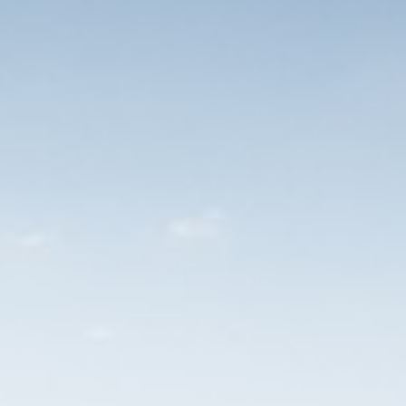
Vervolggesprek motivatie en to
Aanbod
Nog meer interessante vacature
Wil jij meebouwen aan onze superja