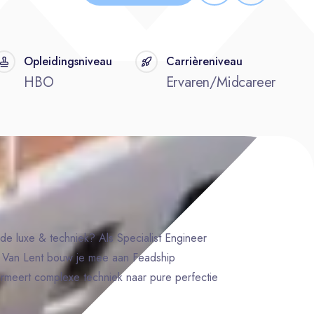
Opleidingsniveau
Carrièreniveau
HBO
Ervaren/Midcareer
de luxe & techniek? Als Specialist Engineer
al Van Lent bouw je mee aan Feadship
ormeert complexe techniek naar pure perfectie