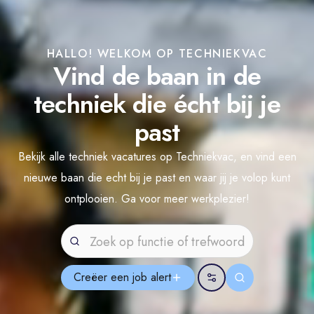
HALLO! WELKOM OP TECHNIEKVAC
Vind de baan in de
techniek die écht bij je
past
Bekijk alle techniek vacatures op Techniekvac, en vind een
nieuwe baan die echt bij je past en waar jij je volop kunt
ontplooien. Ga voor meer werkplezier!
Creëer een job
alert