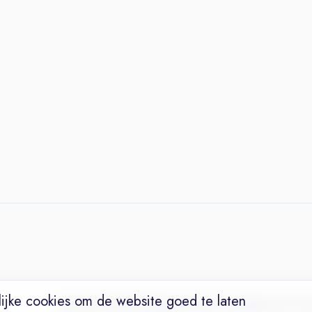
ijke cookies om de website goed te laten
Vacatures
Niches
Werkgevers
Over Ons
Maak een Suc